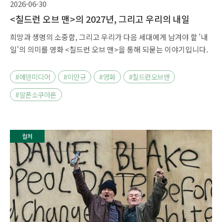
2026-06-30
<칠드런 오브 맨>의 2027년, 그리고 우리의 내일
희망과 생명의 소중함, 그리고 우리가 다음 세대에게 남겨야 할 '내
일'의 의미를 영화 <칠드런 오브 맨>을 통해 되묻는 이야기입니다.
#에덴미디어
#이안규
#영화
#칠드런오브맨
#알폰소쿠아론
컬처