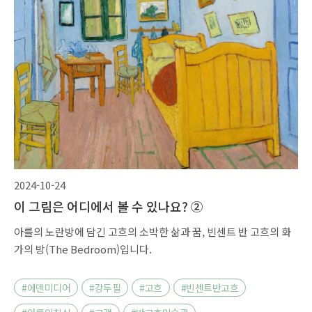
2024-10-24
이 그림은 어디에서 볼 수 있나요? ②
아를의 노란방에 담긴 고흐의 소박한 삶과 꿈, 빈센트 반 고흐의 화
가의 방(The Bedroom)입니다.
#에덴미디어
#강두필
#고흐
#빈센트반고흐