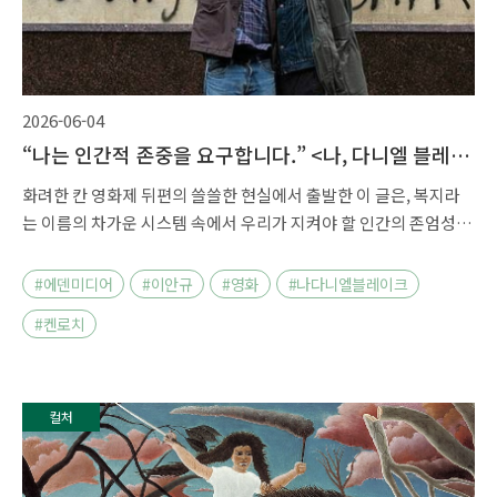
2026-06-04
“나는 인간적 존중을 요구합니다.” <나, 다니엘 블레이
크>
화려한 칸 영화제 뒤편의 쓸쓸한 현실에서 출발한 이 글은, 복지라
는 이름의 차가운 시스템 속에서 우리가 지켜야 할 인간의 존엄성이
무엇인지 <나, 다니엘 블레이크>를 통해 되묻는 이야기입니다.
#에덴미디어
#이안규
#영화
#나다니엘블레이크
#켄로치
컬처