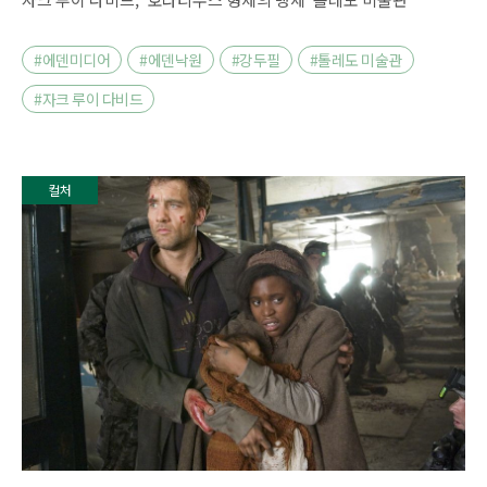
#에덴미디어
#에덴낙원
#강두필
#톨레도 미술관
#자크 루이 다비드
컬처