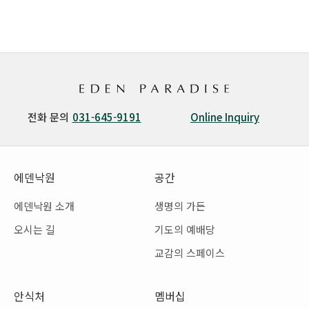
전화 문의
031-645-9191
Online Inquiry
에덴낙원
공간
에덴낙원 소개
생명의 가든
오시는 길
기도의 예배당
교감의 스페이스
안식처
멤버십