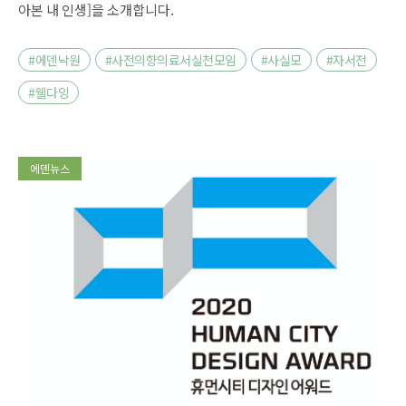
아본 내 인생]을 소개합니다.
#에덴낙원
#사전의향의료서실천모임
#사실모
#자서전
#웰다잉
에덴뉴스