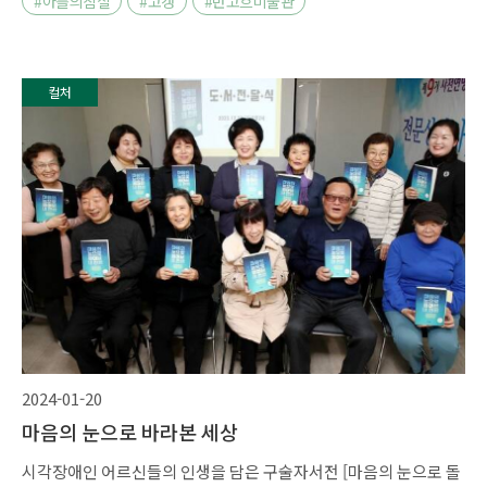
#아를의침실
#고갱
#반고흐미술관
#시카고아트인스티튜트
#오르세미술관
컬처
2024-01-20
마음의 눈으로 바라본 세상
시각장애인 어르신들의 인생을 담은 구술자서전 [마음의 눈으로 돌