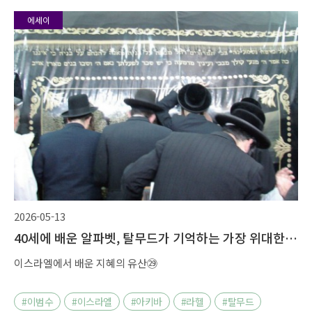
에세이
2026-05-13
40세에 배운 알파벳, 탈무드가 기억하는 가장 위대한
출발
이스라엘에서 배운 지혜의 유산㉙
#이범수
#이스라엘
#아키바
#라헬
#탈무드