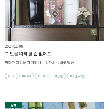
2024-11-06
그 맛을 따라 할 순 없어도
엄마가 그리울 때 차려내는 리카의 동백꽃 밥상
#리카
#RIKA
#에세이
#통영
#에덴낙원
컬처