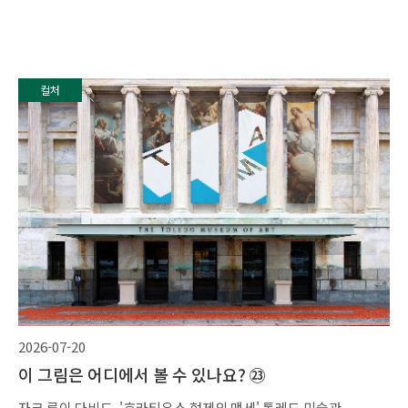
컬처
2026-07-20
이 그림은 어디에서 볼 수 있나요? ㉓
자크 루이 다비드, '호라티우스 형제의 맹세' 톨레도 미술관