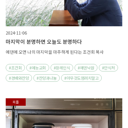
2024-11-06
마지막이 분명하면 오늘도 분명하다
에덴에 오면 나의 마지막을 마주하게 된다는 조건회 목사
#조건회
#예능교회
#장례인식
#에덴낙원
#안식처
#경배와찬양
#찬양과나눔
#아무것도염려치말고
피플