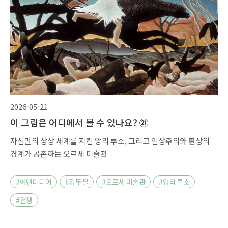
2026-05-21
이 그림은 어디에서 볼 수 있나요? ㉑
자신만의 상상 세계를 지킨 앙리 루소, 그리고 인상주의와 환상의
경계가 공존하는 오르세 미술관
#에덴미디어
#강두필
#오르세 미술관
#앙리 루소
#전쟁