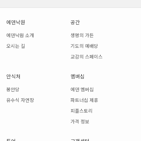
에덴낙원
공간
에덴낙원 소개
생명의 가든
오시는 길
기도의 예배당
교감의 스페이스
안식처
멤버십
봉안당
에덴 멤버십
유수식 자연장
파트너십 제휴
피플스토리
가격 정보
투어
고객센터