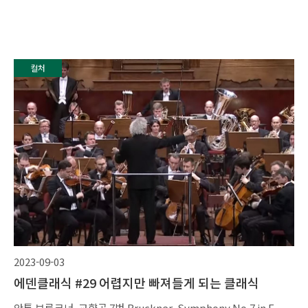
컬처
2023-09-03
에덴클래식 #29 어렵지만 빠져들게 되는 클래식
안톤 브루크너, 교향곡 7번 Bruckner, Symphony No.7 in E