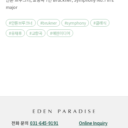
major
#안톤브루크너
#brukner
#symphony
#클래식
#유재후
#교향곡
#에덴미디어
전화 문의
031-645-9191
Online Inquiry