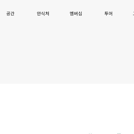
공간
안식처
멤버십
투어