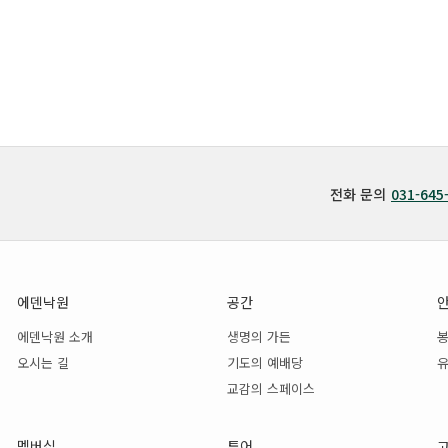
전화 문의
031-645
에덴낙원
공간
에덴낙원 소개
생명의 가든
오시는 길
기도의 예배당
유
교감의 스페이스
멤버십
투어