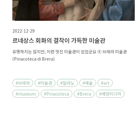
2022-12-29
르네상스 회화의 걸작이 가득한 미술관
유명하지는 않지만, 이런 멋진 미술관이 있었군요 ④ 브레라 미술관
(Pinacoteca di Brera)
#브레라
#미술관
#밀라노
#예술
#art
#museum
#Pinacoteca
#Brera
#에덴미디어
#강두필