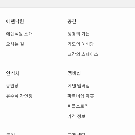
에덴낙원
공간
에덴낙원 소개
생명의 가든
오시는 길
기도의 예배당
교감의 스페이스
안식처
멤버십
봉안당
에덴 멤버십
유수식 자연장
파트너십 제휴
피플스토리
가격 정보
투어
고객센터