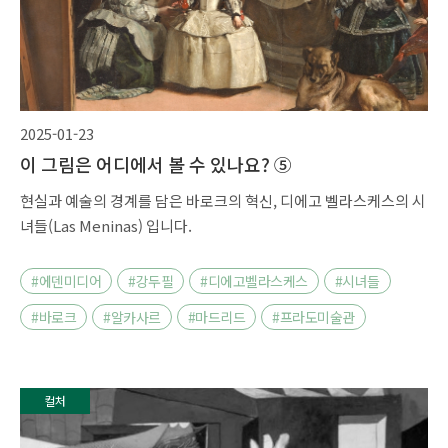
2025-01-23
이 그림은 어디에서 볼 수 있나요? ⑤
현실과 예술의 경계를 담은 바로크의 혁신, 디에고 벨라스케스의 시
녀들(Las Meninas) 입니다.
#에덴미디어
#강두필
#디에고벨라스케스
#시녀들
#바로크
#알카사르
#마드리드
#프라도미술관
컬처