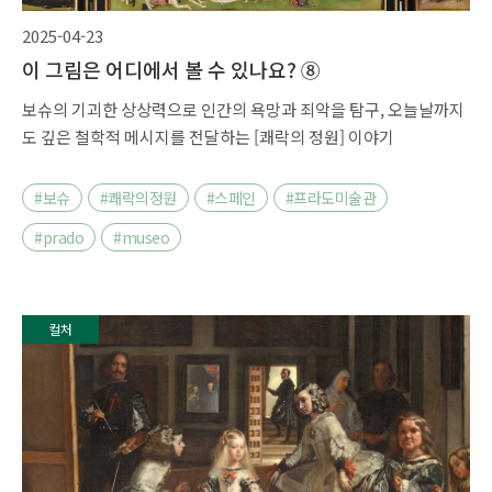
2025-04-23
이 그림은 어디에서 볼 수 있나요? ⑧
보슈의 기괴한 상상력으로 인간의 욕망과 죄악을 탐구, 오늘날까지
도 깊은 철학적 메시지를 전달하는 [쾌락의 정원] 이야기
#보슈
#쾌락의정원
#스페인
#프라도미술관
#prado
#museo
컬처