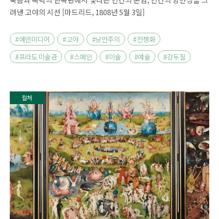
려낸 고야의 시선 [마드리드, 1808년 5월 3일]
#에덴미디어
#고야
#낭만주의
#전쟁화
#프라도 미술관
#스페인
#미술
#예술
#강두필
컬처