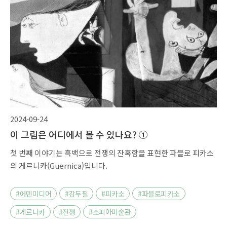
2024-09-24
이 그림은 어디에서 볼 수 있나요? ①
첫 번째 이야기는 흑백으로 전쟁의 잔혹함을 표현한 파블로 피카소
의 게르니카(Guernica)입니다.
#에덴미디어
#강두필
#피카소
#파블로피카소
#게르니카
#전쟁
#소피아미술관