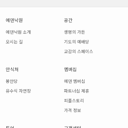
에덴낙원
공간
에덴낙원 소개
생명의 가든
오시는 길
기도의 예배당
교감의 스페이스
안식처
멤버십
봉안당
에덴 멤버십
유수식 자연장
파트너십 제휴
피플스토리
가격 정보
투어
고객센터