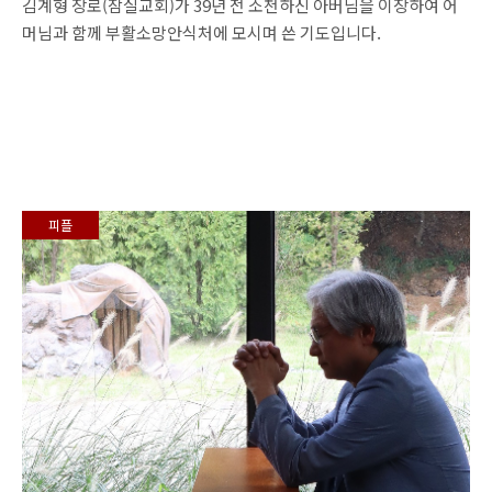
김계형 장로(잠실교회)가 39년 전 소천하신 아버님을 이장하여 어
머님과 함께 부활소망안식처에 모시며 쓴 기도입니다.
피플