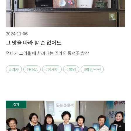
2024-11-06
그 맛을 따라 할 순 없어도
엄마가 그리울 때 차려내는 리카의 동백꽃 밥상
#리카
#RIKA
#에세이
#통영
#에덴낙원
컬처