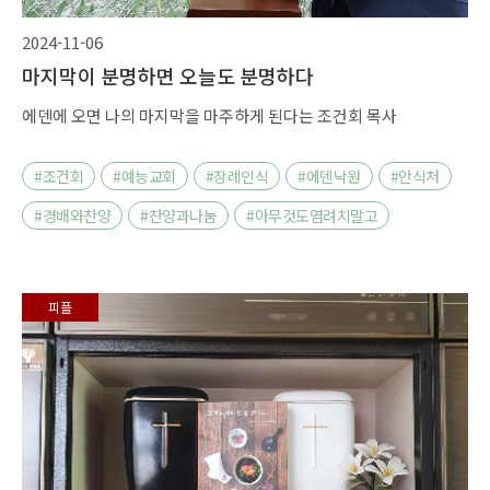
2024-11-06
마지막이 분명하면 오늘도 분명하다
에덴에 오면 나의 마지막을 마주하게 된다는 조건회 목사
#조건회
#예능교회
#장례인식
#에덴낙원
#안식처
#경배와찬양
#찬양과나눔
#아무것도염려치말고
피플