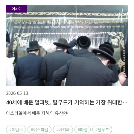
에세이
2026-05-13
40세에 배운 알파벳, 탈무드가 기억하는 가장 위대한
출발
이스라엘에서 배운 지혜의 유산㉙
#이범수
#이스라엘
#아키바
#라헬
#탈무드