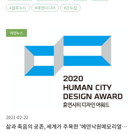
#블루누드
#에덴미디어
#강두필
에덴뉴스
2021-02-22
삶과 죽음의 공존, 세계가 주목한 ‘에덴낙원메모리얼리