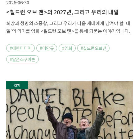
2026-06-30
<칠드런 오브 맨>의 2027년, 그리고 우리의 내일
희망과 생명의 소중함, 그리고 우리가 다음 세대에게 남겨야 할 '내
일'의 의미를 영화 <칠드런 오브 맨>을 통해 되묻는 이야기입니다.
#에덴미디어
#이안규
#영화
#칠드런오브맨
#알폰소쿠아론
컬처