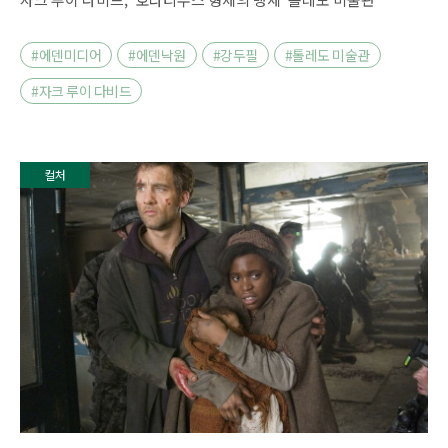
#에덴미디어
#에덴낙원
#강두필
#톨레도 미술관
#자크 루이 다비드
컬처