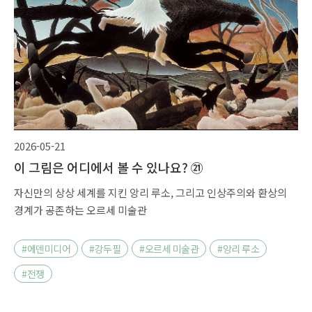
2026-05-21
이 그림은 어디에서 볼 수 있나요? ㉑
자신만의 상상 세계를 지킨 앙리 루소, 그리고 인상주의와 환상의
경계가 공존하는 오르세 미술관
#에덴미디어
#강두필
#오르세 미술관
#앙리 루소
#전쟁