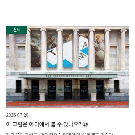
컬처
2026-07-20
이 그림은 어디에서 볼 수 있나요? ㉓
자크 루이 다비드, '호라티우스 형제의 맹세' 톨레도 미술관