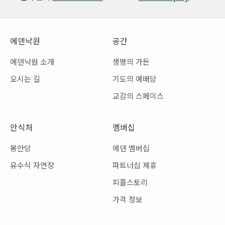
에덴낙원
공간
에덴낙원 소개
생명의 가든
오시는 길
기도의 예배당
교감의 스페이스
안식처
멤버십
봉안당
에덴 멤버십
유수식 자연장
파트너십 제휴
피플스토리
가격 정보