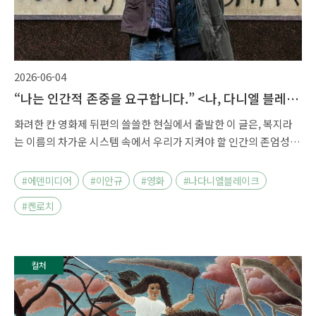
2026-06-04
“나는 인간적 존중을 요구합니다.” <나, 다니엘 블레이
크>
화려한 칸 영화제 뒤편의 쓸쓸한 현실에서 출발한 이 글은, 복지라
는 이름의 차가운 시스템 속에서 우리가 지켜야 할 인간의 존엄성이
무엇인지 <나, 다니엘 블레이크>를 통해 되묻는 이야기입니다.
#에덴미디어
#이안규
#영화
#나다니엘블레이크
#켄로치
컬처