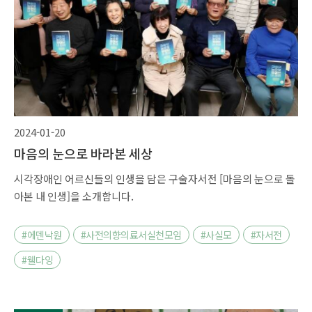
2024-01-20
마음의 눈으로 바라본 세상
시각장애인 어르신들의 인생을 담은 구술자서전 [마음의 눈으로 돌
아본 내 인생]을 소개합니다.
#에덴낙원
#사전의향의료서실천모임
#사실모
#자서전
#웰다잉